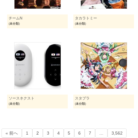
チームN
タカラトミー
(
未分類
)
(
未分類
)
ソースネクスト
スタプラ
(
未分類
)
(
未分類
)
« 前へ
1
2
3
4
5
6
7
…
3,562