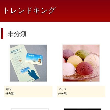
トレンドキング
未分類
発行
アイス
(
未分類
)
(
未分類
)