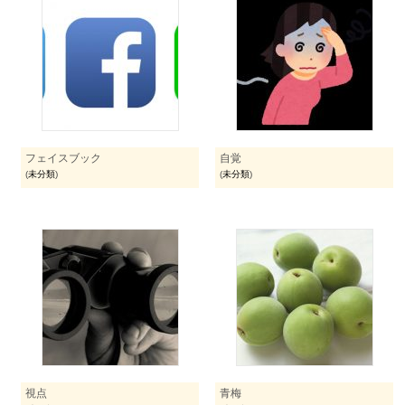
フェイスブック
自覚
(
未分類
)
(
未分類
)
視点
青梅